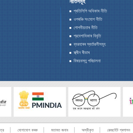
নীতিসমূহ
প্ৰতিলিপি অধিকাৰ নীতি
ওপৰঞ্চি সংযোগ নীতি
গোপনীয়তাৰ নীতি
প্রবেশাধিকাৰ বিবৃতি
ব্যৱহাৰৰ স্বর্তাৱলীসমূহ
স্ক্ৰীন ৰীডাৰ
বিষয়বস্তু পৰিচালনা
ত্র
যোগাযোগ কৰক
মতামত জনাব
অস্বীকৃত
ৱেবছাইট প্ৰশাসন