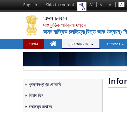
+
-
English
Skip to content
A
A
A
A
অসম চৰকাৰ
সাংস্কৃতিক পৰিক্ৰমা দপ্তৰ
অসম ৰাজ্যিক চলচ্চিত্ৰ(বিত্ত আৰু উন্নয়ন) ন
প্রধান
সূচনা আৰু সেৱা
কাগজপত্র
ঘৰ
পুৰস্কাৰপ্ৰাপ্ত বোলছবি
ফৰ্ম
আমাৰ বিষয়ে
ফিচাৰ ফিল্ম
পুজি
আমি কি কৰো
Info
চলচ্চিত্ৰ মহোত্সৱ
ইতিহাস
পুৰস্কাৰপ্ৰাপ্ত বোলছবি
আমাৰ সংমণ্ডল/ ক্ষেত্ৰ কাৰ্য্যালয়সমূহ
ফিচাৰ ফিল্ম
চলচ্চিত্ৰ মহোত্সৱ