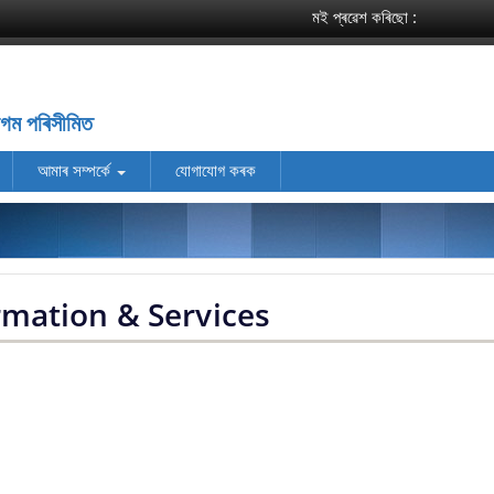
মই প্ৰৱেশ কৰিছো :
িগম পৰিসীমিত
আমাৰ সম্পর্কে
যোগাযোগ কৰক
rmation & Services