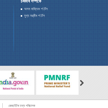
চৰকাৰ সম্পৰ্কে
অসম ৰাজ্যিক প'ৰ্টেল
মুখ্য মন্ত্ৰীৰ প'ৰ্টেল
ৱেবছাইটৰ তথ্য পৰিচালক