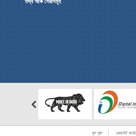
তথ্য আৰু সেৱাসমূহ
মূল পৃষ্ঠা
ৱেবছাইট মানচি